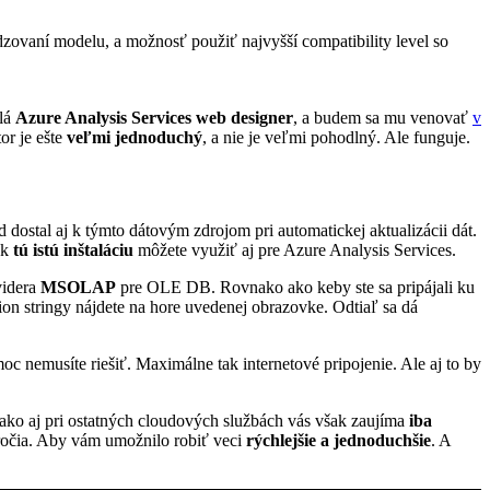
zovaní modelu, a možnosť použiť najvyšší compatibility level so
olá
Azure Analysis Services web designer
, a budem sa mu venovať
v
or je ešte
veľmi jednoduchý
, a nie je veľmi pohodlný. Ale funguje.
d dostal aj k týmto dátovým zdrojom pri automatickej aktualizácii dát.
ak
tú istú inštaláciu
môžete využiť aj pre Azure Analysis Services.
videra
MSOLAP
pre OLE DB. Rovnako ako keby ste sa pripájali ku
ion stringy nájdete na hore uvedenej obrazovke. Odtiaľ sa dá
oc nemusíte riešiť. Maximálne tak internetové pripojenie. Ale aj to by
 ako aj pri ostatných cloudových službách vás však zaujíma
iba
aťročia. Aby vám umožnilo robiť veci
rýchlejšie a jednoduchšie
. A