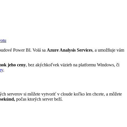
votu
cloudové Power BI. Volá sa
Azure Analysis Services
, a umožňuje vám
mok jeho ceny
, bez akýchkoľvek väzieb na platformu Windows, či
ry
.
Tých serverov si môžete vytvoriť v cloude koľko len chcete, a môžete
sekúnd,
počas ktorých server beží.