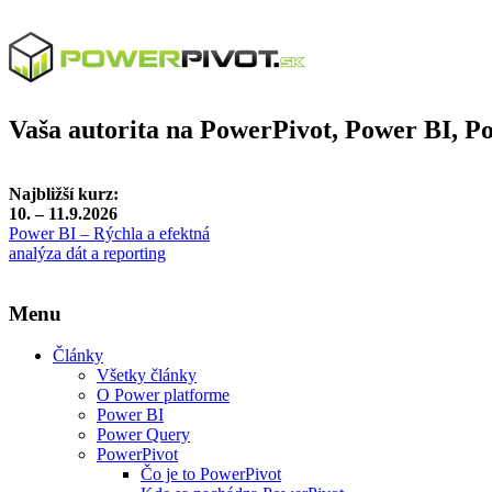
Vaša autorita na PowerPivot, Power BI, 
Najbližší kurz:
10. – 11.9.2026
Power BI – Rýchla a efektná
analýza dát a reporting
Menu
Články
Všetky články
O Power platforme
Power BI
Power Query
PowerPivot
Čo je to PowerPivot