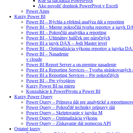
Kde sa nachádza PowerPivot
Ako povoliť doplnok PowerPivot v Exceli
Power Apps
Kurzy Power BI
Power BI – Rýchla a efektná analýza dát a reporting
Power BI – Mierne pokročilá tvorba reportov a jazyk 
Power BI – Pokročilá analytika a reporting
Power BI – Ultimátny balíček pre náročných
Power BI a jazyk DAX – Jedi Master level
Power BI – Optimalizácia výkonu reportov a jazyka D
Power BI – Nasadenie
v cloude
Power BI Report Server a on-premise nasadenie
Power BI a Reporting Services – Tvorba stránkovaných 
Power BI a Reporting Services – Pre pokročilých
Power BI – Pre vývojárov
Kurzy Power BI na mieru
Konzultácie k PowerPivotu a Power BI
Kurzy Power Query
Power Query – Príprava dát pre analytické a reportingové
Power Query – Pokročilé techniky prípravy dát
Power Query – Skriptovanie v jazyku M
Power Query – Optimalizácia výkonu
Power Query – Získavanie dát pomocou API
Ostatné kurzy