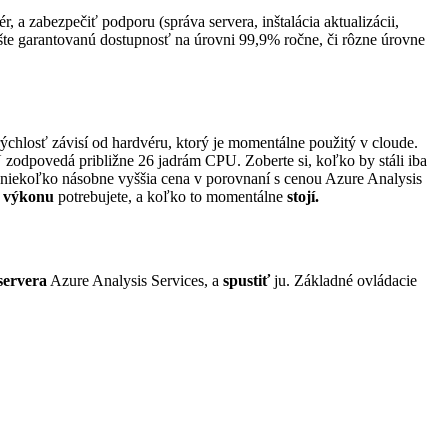
, a zabezpečiť podporu (správa servera, inštalácia aktualizácii,
ešte garantovanú dostupnosť na úrovni 99,9% ročne, či rôzne úrovne
ýchlosť závisí od hardvéru, ktorý je momentálne použitý v cloude.
 zodpovedá približne 26 jadrám CPU. Zoberte si, koľko by stáli iba
m niekoľko násobne vyššia cena v porovnaní s cenou Azure Analysis
 výkonu
potrebujete, a koľko to momentálne
stojí.
servera
Azure Analysis Services, a
spustiť
ju. Základné ovládacie