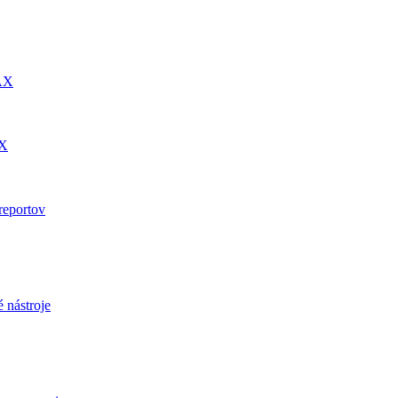
DAX
AX
reportov
 nástroje