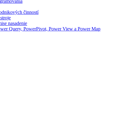
ogramovania
odnikových činností
stroje
ise nasadenie
Power Query, PowerPivot, Power View a Power Map