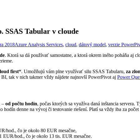
p. SSAS Tabular v cloude
ra 2018
Azure Analysis Services
,
cloud
,
dátový model
,
verzie PowerPi
ude
. Ktorá sa dá používať samostatne, a ktorá okrem iného poháňa aj 
zrieme.
loud first“
. Umožňujú vám plne využívať silu SSAS Tabularu,
za zlo
r BI, tak v nich takmer vždy nájdete najnovší PowerPivot aj
Power Que
a –
od počtu hodín
, počas ktorých sa využíva daná inštancia servera. 
o hodín denne na vývoj či testovanie riešení. Platí sa vždy iba za počet
/hod., čo je okolo 80 EUR mesačne,
EUR/hod., čo je okolo 13 tis. EUR mesačne.