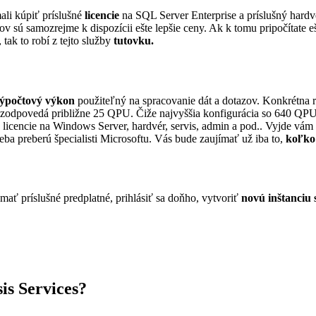
ali kúpiť príslušné
licencie
na SQL Server Enterprise a príslušný hardvér
ov sú samozrejme k dispozícii ešte lepšie ceny. Ak k tomu pripočítate 
ak to robí z tejto služby
tutovku.
ýpočtový výkon
použiteľný na spracovanie dát a dotazov. Konkrétna r
ra zodpovedá približne 25 QPU. Čiže najvyššia konfigurácia so 640 QPU
 licencie na Windows Server, hardvér, servis, admin a pod.. Vyjde vá
 seba preberú špecialisti Microsoftu. Vás bude zaujímať už iba to,
koľko
í mať príslušné predplatné, prihlásiť sa doňho, vytvoriť
novú inštanciu 
is Services?