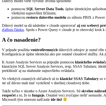
Dátový model viete vyvinúť dvoma spôsobmi:
pomocou
SQL Server Data Tools
, úplne identickým spôsobom
všetkými najnovšími fičúrami,
pomocou
restoru dátového modelu
zo súboru PBIX z Power 
Dátový model sa dá následne v cloude upravovať
aj cez webový pre
ďalšom článku
. Spolu s Power Query v cloude je to obrovský krok k 
A čo nasadenie?
V prípade použitia
vnútrofiremných
dátových zdrojov je nutné ešte
Konfigurácia je úplne identická ako pre ostatné cloudové služby. Ak 
K Azure Analysis Services sa pripojíte pomocou
klasického ovláda
klasickým SQL Server Analysis Services, resp. SSAS Tabularu. Ideá
prekliknúť aj na stiahnutie najnovšieho ovládača.
Vo všetkých ostatných ohľadoch sú to
klasické SSAS Tabulary
so v
ste už dávno mali mať vyriešené v dnešnej cloudovej dobe.
Takže toľko v skratke o Azure Analysis Services. Sú
skvelou náhra
rozpočet
a to, že to
funguje.
Ostatné veci zvyčajne riešiť nemusíte. A
Microsoft tým smerom našťastie
ide tiež