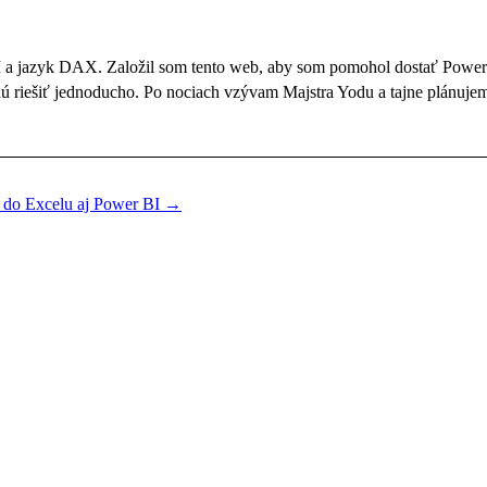
BI a jazyk DAX. Založil som tento web, aby som pomohol dostať Powe
dú riešiť jednoducho. Po nociach vzývam Majstra Yodu a tajne plánujem
, do Excelu aj Power BI
→