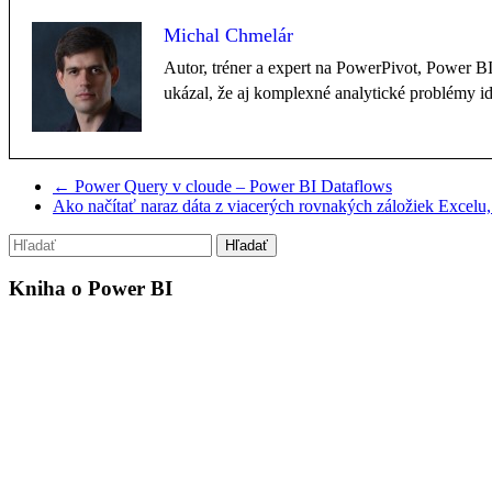
Michal Chmelár
Autor, tréner a expert na PowerPivot, Power 
ukázal, že aj komplexné analytické problémy i
←
Power Query v cloude – Power BI Dataflows
Ako načítať naraz dáta z viacerých rovnakých záložiek Excelu
Kniha o Power BI