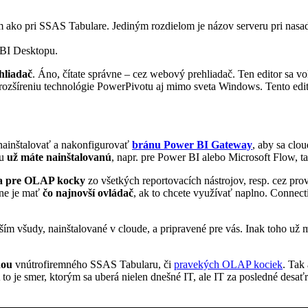
 ako pri SSAS Tabulare. Jediným rozdielom je názov serveru pri nasad
BI Desktopu.
hliadač
. Áno, čítate správne – cez webový prehliadač. Ten editor sa v
rozšíreniu technológie PowerPivotu aj mimo sveta Windows. Tento edit
 nainštalovať a nakonfigurovať
bránu Power BI Gateway
, aby sa clou
ju
už máte nainštalovanú
, napr. pre Power BI alebo Microsoft Flow, t
ča pre OLAP kocky
zo všetkých reportovacích nástrojov, resp. cez pro
lne je mať
čo najnovší ovládač
, ak to chcete využívať naplno. Connect
ším všudy, nainštalované v cloude, a pripravené pre vás. Inak toho už m
dou
vnútrofiremného SSAS Tabularu, či
pravekých OLAP kociek
. Tak
 to je smer, ktorým sa uberá nielen dnešné IT, ale IT za posledné des