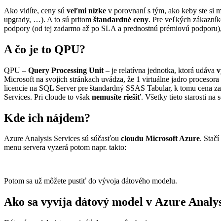
Ako vidíte, ceny sú
veľmi nízke
v porovnaní s tým, ako keby ste si m
upgrady, …). A to sú pritom
štandardné ceny
. Pre veľkých zákazník
podpory (od tej zadarmo až po SLA a prednostnú prémiovú podporu), t
A čo je to QPU?
QPU –
Query Processing Unit
– je relatívna jednotka, ktorá udáva
v
Microsoft na svojich stránkach uvádza, že 1 virtuálne jadro proceso
licencie na SQL Server pre štandardný SSAS Tabular, k tomu cena za
Services. Pri cloude to však
nemusíte riešiť
. Všetky tieto starosti na
Kde ich nájdem?
Azure Analysis Services sú súčasťou
cloudu Microsoft Azure
. Stač
menu servera vyzerá potom napr. takto:
Potom sa už môžete pustiť do vývoja dátového modelu.
Ako sa vyvíja dátový model v Azure Analys