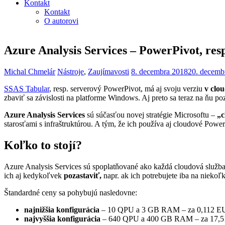
Kontakt
Kontakt
O autorovi
Azure Analysis Services – PowerPivot, res
Michal Chmelár
Nástroje
,
Zaujímavosti
8. decembra 2018
20. decemb
SSAS Tabular
, resp. serverový PowerPivot, má aj svoju verziu
v clo
zbaviť sa závislosti na platforme Windows. Aj preto sa teraz na ňu po
Azure Analysis Services
sú súčasťou novej stratégie Microsoftu –
„c
starosťami s infraštruktúrou. A tým, že ich používa aj cloudové Powe
Koľko to stojí?
Azure Analysis Services sú spoplatňované ako každá cloudová služb
ich aj kedykoľvek
pozastaviť,
napr. ak ich potrebujete iba na niekoľk
Štandardné ceny sa pohybujú nasledovne:
najnižšia konfigurácia
– 10 QPU a 3 GB RAM – za 0,112 EUR
najvyššia konfigurácia
– 640 QPU a 400 GB RAM – za 17,51 