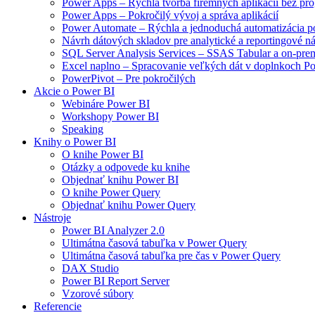
Power Apps – Rýchla tvorba firemných aplikácií bez pr
Power Apps – Pokročilý vývoj a správa aplikácií
Power Automate – Rýchla a jednoduchá automatizácia p
Návrh dátových skladov pre analytické a reportingové ná
SQL Server Analysis Services – SSAS Tabular a on-prem
Excel naplno – Spracovanie veľkých dát v doplnkoch 
PowerPivot – Pre pokročilých
Akcie o Power BI
Webináre Power BI
Workshopy Power BI
Speaking
Knihy o Power BI
O knihe Power BI
Otázky a odpovede ku knihe
Objednať knihu Power BI
O knihe Power Query
Objednať knihu Power Query
Nástroje
Power BI Analyzer 2.0
Ultimátna časová tabuľka v Power Query
Ultimátna časová tabuľka pre čas v Power Query
DAX Studio
Power BI Report Server
Vzorové súbory
Referencie